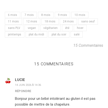
6 mois
7 mois
8 mois
9 mois
10 mois
11 mois
12 mois
18 mois
24 mois
sans oeuf
sans PLV
vegan
végétarien
été
hiver
printemps
plat du midi
plat du soir
salé
15 Commentaires
15 COMMENTAIRES
LUCIE
14 JUIN 2026 À 14:36
RÉPONDRE
Bonjour pour un bébé intolérant au gluten il est pas
possible de mettre de la chapelure.