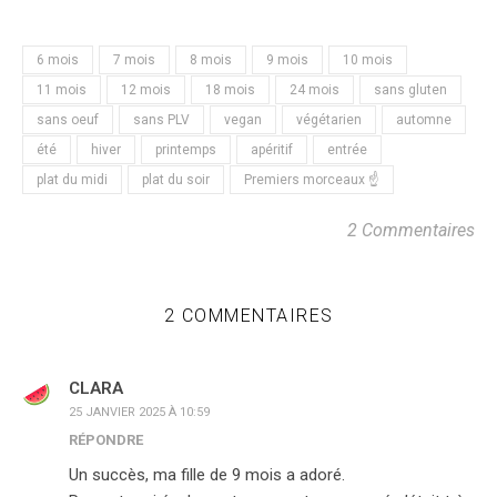
6 mois
7 mois
8 mois
9 mois
10 mois
11 mois
12 mois
18 mois
24 mois
sans gluten
sans oeuf
sans PLV
vegan
végétarien
automne
été
hiver
printemps
apéritif
entrée
plat du midi
plat du soir
Premiers morceaux ☝️
2 Commentaires
2 COMMENTAIRES
CLARA
25 JANVIER 2025 À 10:59
RÉPONDRE
Un succès, ma fille de 9 mois a adoré.