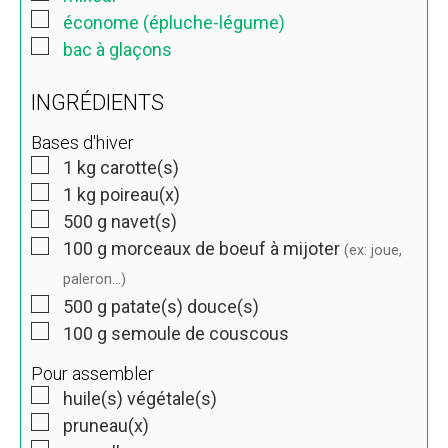
économe (épluche-légume)
bac à glaçons
INGRÉDIENTS
Bases d'hiver
1
kg
carotte(s)
1
kg
poireau(x)
500
g
navet(s)
100
g
morceaux de boeuf à mijoter
(ex: joue,
paleron…)
500
g
patate(s) douce(s)
100
g
semoule de couscous
Pour assembler
huile(s) végétale(s)
pruneau(x)