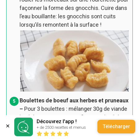
façonner la forme des gnocchis. Cuire dans
l’eau bouillante: les gnocchis sont cuits
lorsqu’ils remontent à la surface !
Boulettes de boeuf aux herbes et pruneaux
–
Pour 3 boulettes : mélanger 30g de viande
hachée avec 2 pruneaux finement hachés et
Découvrez l'app !
des herbes aromatiques. Faire revenir à la
Télécharger
+ de 2500 recettes et menus
poêle à feu moyen avec un peu d’huile.