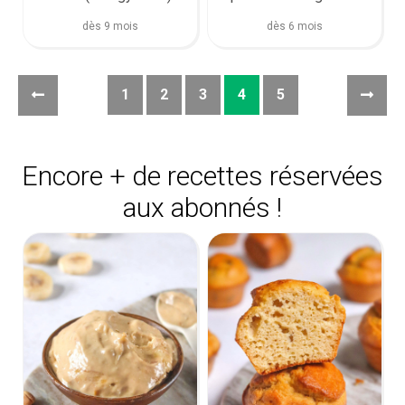
(super facile)
dès 9 mois
dès 6 mois
1
2
3
4
5
Encore + de recettes réservées
aux abonnés !