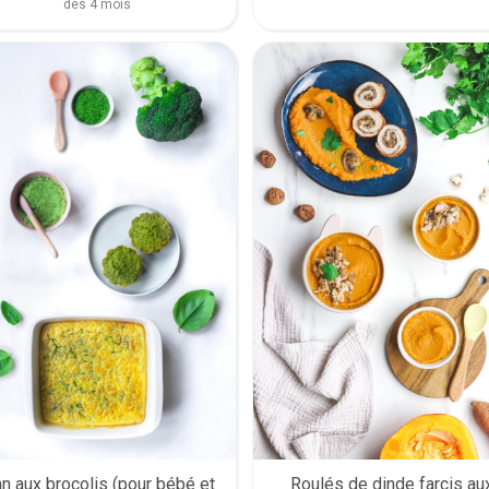
dès 4 mois
Roulés de dinde farcis au
an aux brocolis (pour bébé et