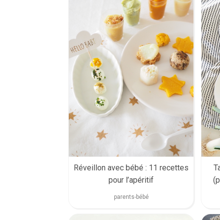
Réveillon avec bébé : 11 recettes
T
pour l’apéritif
(p
parents-bébé