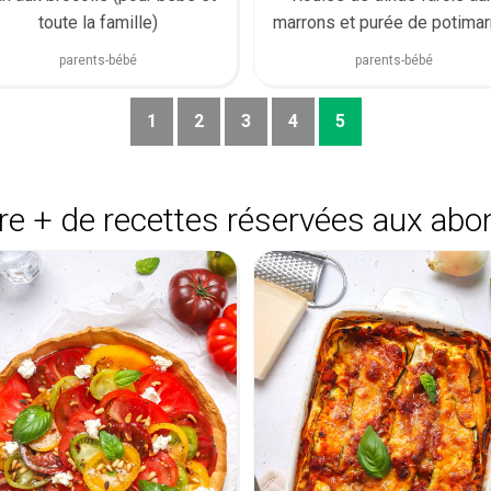
marrons et purée de potimar
toute la famille)
patate douce
parents-bébé
parents-bébé
1
2
3
4
5
e + de recettes réservées aux abo