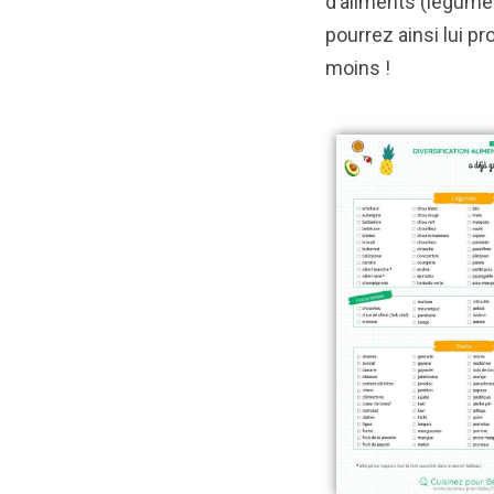
d’aliments (légumes
pourrez ainsi lui p
moins !