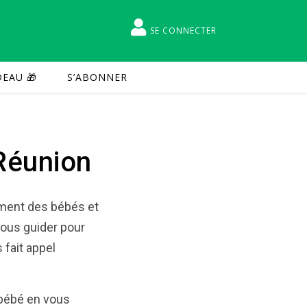
SE CONNECTER
EAU 🎁
S’ABONNER
 Réunion
amment des bébés et
ous guider pour
 fait appel
 bébé
en vous