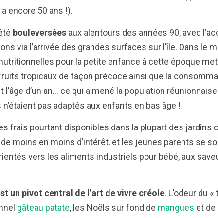
y a encore 50 ans !).
été
bouleversées
aux alentours des années 90, avec l’acc
ions via l’arrivée des grandes surfaces sur l’île. Dans le
tritionnelles pour la petite enfance à cette époque mett
uits tropicaux de façon précoce ainsi que la consomma
l’âge d’un an… ce qui a mené la population réunionnaise 
es n’étaient pas adaptés aux enfants en bas âge !
es frais pourtant disponibles dans la plupart des jardins 
u de moins en moins d’intérêt, et les jeunes parents se so
ientés vers les aliments industriels pour bébé, aux sav
st un pivot central de l’art de vivre créole
. L’odeur du «
onnel
gâteau patate
, les Noëls sur fond de
mangues
et de