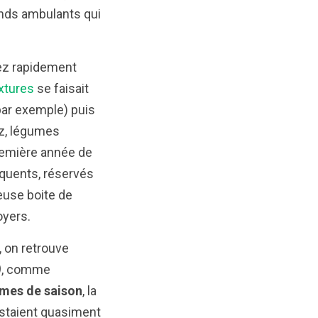
ands ambulants qui
sez rapidement
xtures
se faisait
ar exemple) puis
iz, légumes
première année de
équents, réservés
meuse boite de
oyers.
, on retrouve
)
, comme
umes de saison
, la
istaient quasiment