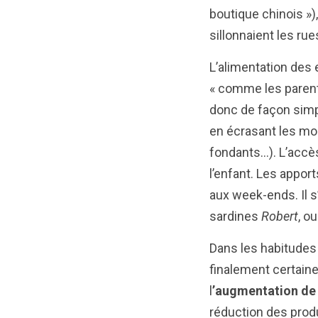
boutique chinois »
sillonnaient les ru
L’alimentation des 
« comme les parents 
donc de façon simp
en écrasant les mor
fondants…). L’accès
l’enfant. Les appor
aux week-ends. Il s
sardines
Robert
, o
Dans les habitudes 
finalement certain
l
’augmentation de
réduction des produ