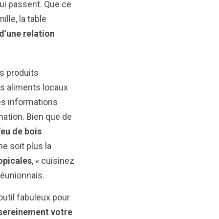
ui passent. Que ce
lle, la table
d’une relation
es produits
es aliments locaux
es informations
ation. Bien que de
feu de bois
e soit plus la
opicales
, « cuisinez
réunionnais.
outil fabuleux pour
 sereinement votre