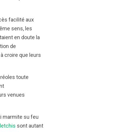
ès facilité aux
 même sens, les
aient en doute la
tion de
à croire que leurs
créoles toute
nt
eurs venues
 ti marmite su feu
letchis
sont autant