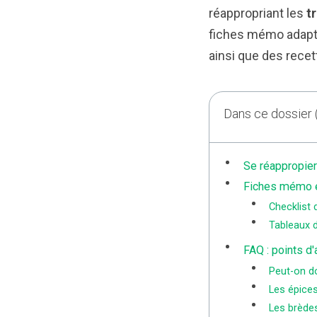
réappropriant les
t
fiches mémo adapté
ainsi que des recet
Dans ce dossier
Se réappropier
Fiches mémo e
Checklist 
Tableaux d
FAQ : points d'
Peut-on do
Les épices
Les brèdes