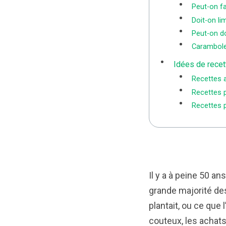
Peut-on fa
Doit-on lim
Peut-on do
Caramboles
Idées de recet
Recettes a
Recettes p
Recettes 
Il y a à peine 50 an
grande majorité des
plantait, ou ce que 
couteux, les achats