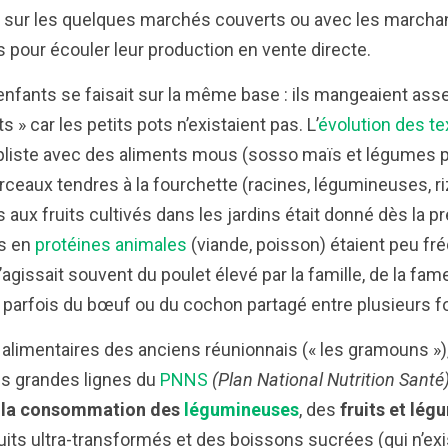
), sur les quelques marchés couverts ou avec les march
es pour écouler leur production en vente directe.
enfants se faisait sur la même base : ils mangeaient as
» car les petits pots n’existaient pas. L’
évolution des te
liste avec des aliments mous (sosso maïs et légumes p
ceaux tendres à la fourchette (racines, légumineuses, r
 aux fruits cultivés dans les jardins était donné dès la 
ts en
protéines animales
(viande, poisson) étaient peu fr
’agissait souvent du poulet élevé par la famille, de la fa
u parfois du bœuf ou du cochon partagé entre plusieurs f
alimentaires des anciens réunionnais (« les gramouns »)
es grandes lignes du
PNNS
(Plan National Nutrition Santé
 la consommation des
légumineuses
, des
fruits et lég
its ultra-transformés et des boissons sucrées (qui n’ex