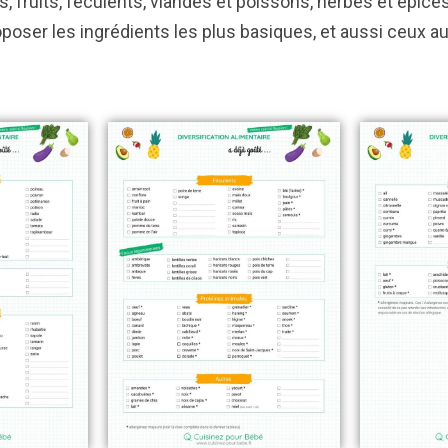
, fruits, féculents, viandes et poissons, herbes et épices
roposer les ingrédients les plus basiques, et aussi ceux 