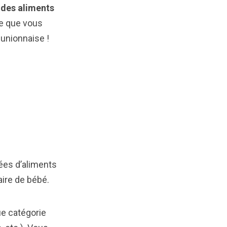
 des aliments
ce que vous
éunionnaise !
ées d’aliments
taire de bébé.
ue catégorie